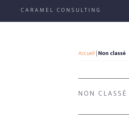
Passer
CARAMEL CONSULTING
au
contenu
principal
Accueil
|
Non classé
NON CLASSÉ