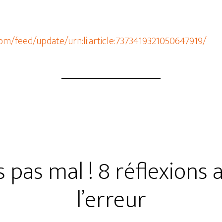
com/feed/update/urn:li:article:7373419321050647919/
s pas mal ! 8 réflexions
l’erreur